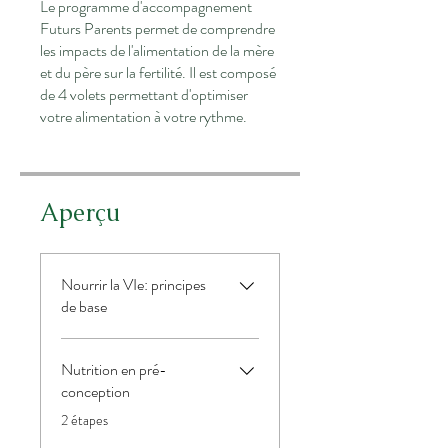
Le programme d'accompagnement
Futurs Parents permet de comprendre
les impacts de l'alimentation de la mère
et du père sur la fertilité. Il est composé
de 4 volets permettant d'optimiser
votre alimentation à votre rythme.
Aperçu
Nourrir la VIe: principes
de base
Nutrition en pré-
conception
.
2 étapes