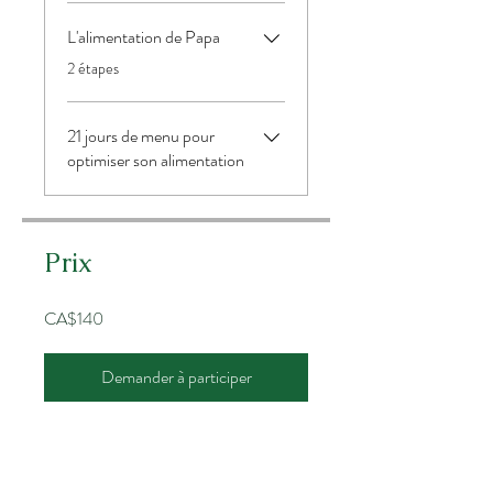
L'alimentation de Papa
.
2 étapes
21 jours de menu pour
optimiser son alimentation
Prix
CA$140
Demander à participer